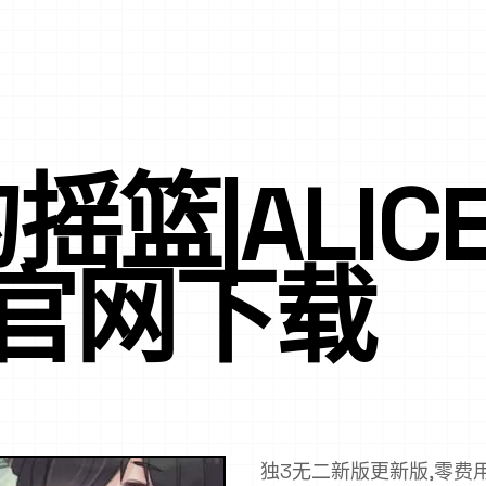
篮|ALICE 
E官网下载
独3无二新版更新版,零费