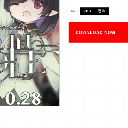
TAGS:
RPG
冒险
DOWNLOAD NOW