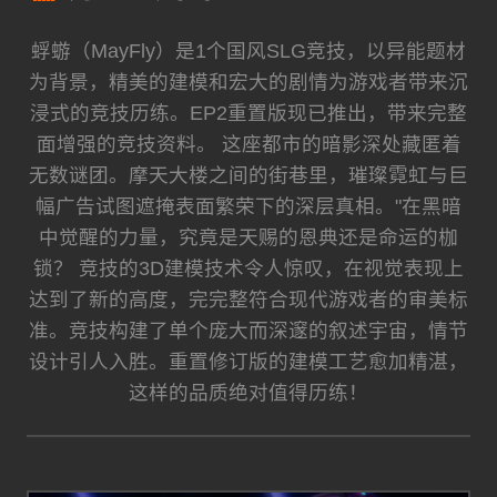
蜉蝣（MayFly）是1个国风SLG竞技，以异能题材
为背景，精美的建模和宏大的剧情为游戏者带来沉
浸式的竞技历练。EP2重置版现已推出，带来完整
面增强的竞技资料。 这座都市的暗影深处藏匿着
无数谜团。摩天大楼之间的街巷里，璀璨霓虹与巨
幅广告试图遮掩表面繁荣下的深层真相。"在黑暗
中觉醒的力量，究竟是天赐的恩典还是命运的枷
锁？ 竞技的3D建模技术令人惊叹，在视觉表现上
达到了新的高度，完完整符合现代游戏者的审美标
准。竞技构建了单个庞大而深邃的叙述宇宙，情节
设计引人入胜。重置修订版的建模工艺愈加精湛，
这样的品质绝对值得历练！