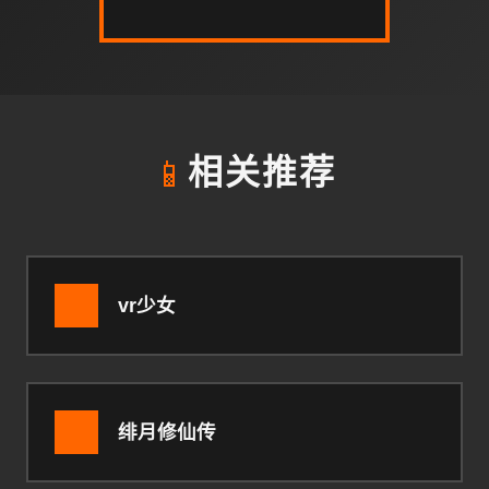
📱
相关推荐
vr少女
绯月修仙传