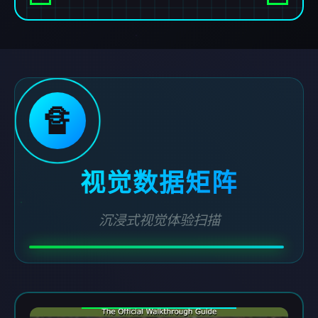
🔏
视觉数据矩阵
沉浸式视觉体验扫描