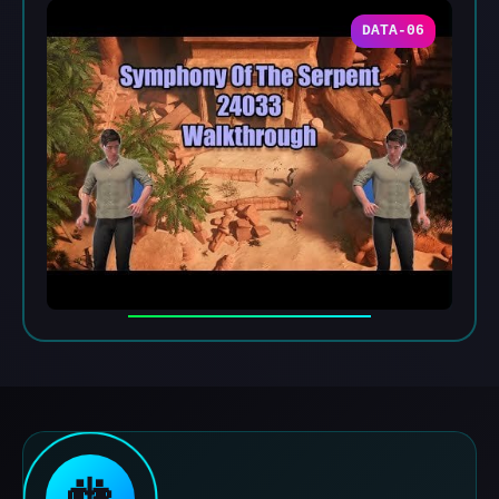
DATA-06
🚻