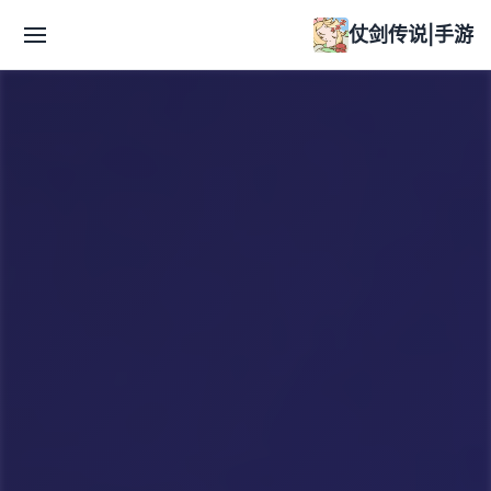
仗剑传说|手游