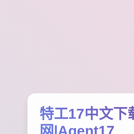
特工17中文下
网|Agent17