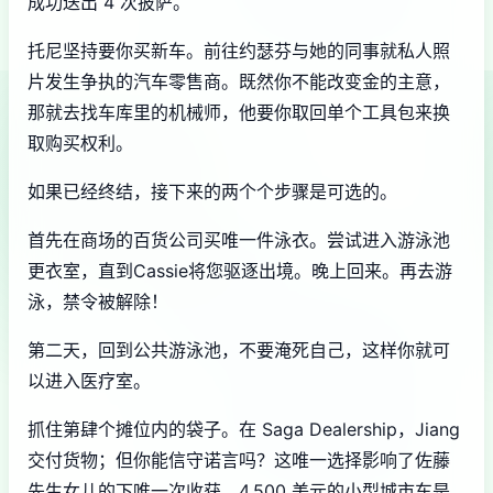
成功送出 4 次披萨。
托尼坚持要你买新车。前往约瑟芬与她的同事就私人照
片发生争执的汽车零售商。既然你不能改变金的主意，
那就去找车库里的机械师，他要你取回单个工具包来换
取购买权利。
如果已经终结，接下来的两个个步骤是可选的。
首先在商场的百货公司买唯一件泳衣。尝试进入游泳池
更衣室，直到Cassie将您驱逐出境。晚上回来。再去游
泳，禁令被解除！
第二天，回到公共游泳池，不要淹死自己，这样你就可
以进入医疗室。
抓住第肆个摊位内的袋子。在 Saga Dealership，Jiang
交付货物；但你能信守诺言吗？这唯一选择影响了佐藤
先生女儿的下唯一次收获。4,500 美元的小型城市车是