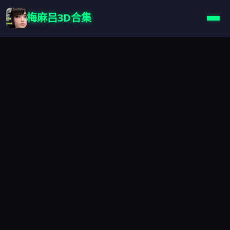
梅麻吕3D合集