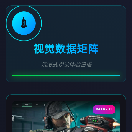
💉
视觉数据矩阵
沉浸式视觉体验扫描
DATA-01