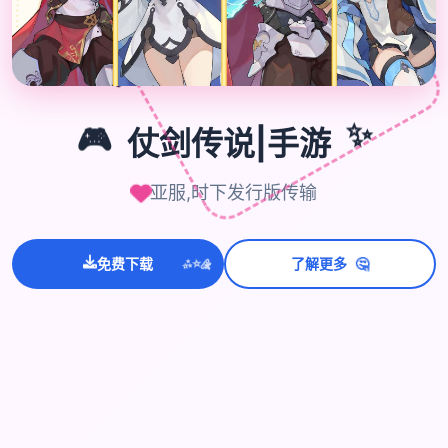

🎮
🎮
仗剑传说|手游
✨
亚服,时下发行版传输
💫
🤔
✨
免费下载
了解更多
⭐