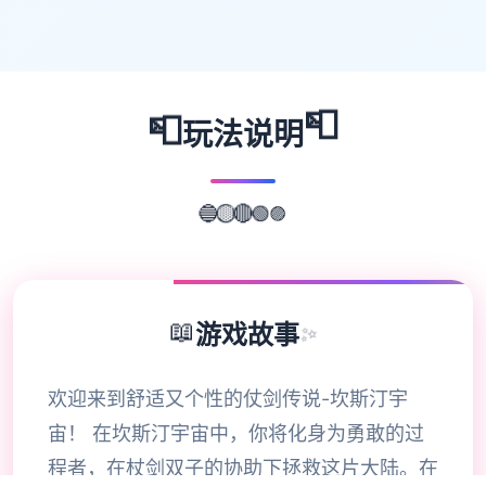
📮
📮
玩法说明
🟣
🔵
🟢
🟡
🔴
📖
游戏故事
✨
欢迎来到舒适又个性的仗剑传说-坎斯汀宇
宙！ 在坎斯汀宇宙中，你将化身为勇敢的过
程者，在杖剑双子的协助下拯救这片大陆。在