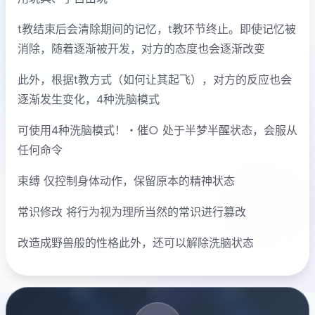
t教结束后会清除期间的记忆，t教环节终止。即使记忆被
消除，随着逐渐被开发，对方的态度也会逐渐改变
此外，根据t教方式（如何让其起飞），对方的反应也会
逐渐发生变化，4种洗脑模式
可使用4种洗脑模式！・催○ 处于半梦半醒状态，会服从
任何命令
束缚 仅控制身体动作，保留原本的精神状态
常识修改 将行为视为理所当然的常识进行篡改
改造成野兽般的性格此外，还可以解除洗脑状态