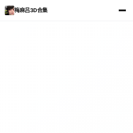
梅麻吕3D合集