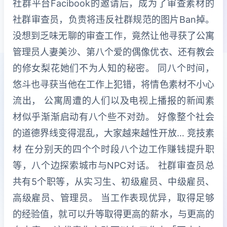
社群平台Facibook的邀请后，成为了审查素材的
社群审查员，负责将违反社群规范的图片Ban掉。
没想到乏味无聊的审查工作，竟然让他寻获了公寓
管理员人妻美沙、第八个爱的偶像优衣、还有教会
的修女梨花她们不为人知的秘密。 同八个时间，
悠斗也寻获当他在工作上犯错，将情色素材不小心
流出， 公寓周遭的人们以及电视上播报的新闻素
材似乎渐渐启动有八个些不对劲。 好像整个社会
的道德界线变得混乱，大家越来越性开放… 竞技素
材 在分别天的四个个时段八个边工作赚钱提升职
等，八个边探索城市与NPC对话。 社群审查员总
共有5个职等，从实习生、初级雇员、中级雇员、
高级雇员、管理员。 当工作表现优异，取得足够
的经验值，就可以升等取得更高的薪水，与更高的