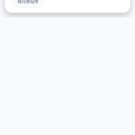
绯月修仙传
🔗 游戏说明
游戏特色