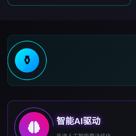
⚱️
智能AI驱动