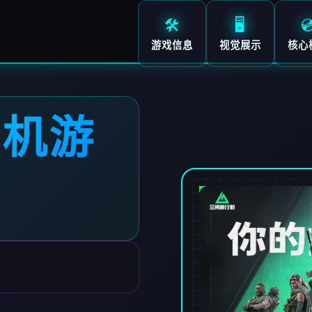
🛠️
🖥️

游戏信息
视觉展示
核心
单机游