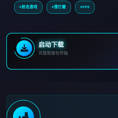
#射击游戏
#搜打撤
#FPS
启动下载
完整数据包传输
🛃