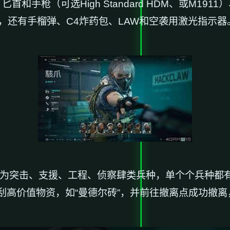
和手枪（可选High Standard HDM、或M191
、M40，还有手榴弹、C4炸药包、LAW和空袭用激光指示器
为突击、支援、工程、侦察肆类兵种，单个个兵种都
刮高价值物资，如“曼德尔砖”，并前往撤离点成功撤离