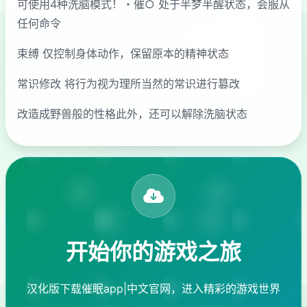
可使用4种洗脑模式！・催○ 处于半梦半醒状态，会服从
任何命令
束缚 仅控制身体动作，保留原本的精神状态
常识修改 将行为视为理所当然的常识进行篡改
改造成野兽般的性格此外，还可以解除洗脑状态
开始你的游戏之旅
汉化版下载催眠app|中文官网，进入精彩的游戏世界