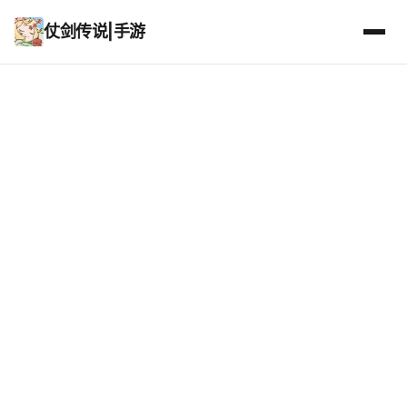
仗剑传说|手游