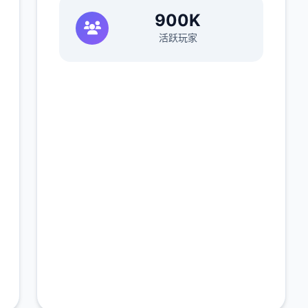
900K
活跃玩家