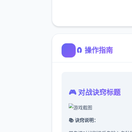
🧲 操作指南
🎮 对战诀窍标题
📚 诀窍说明：