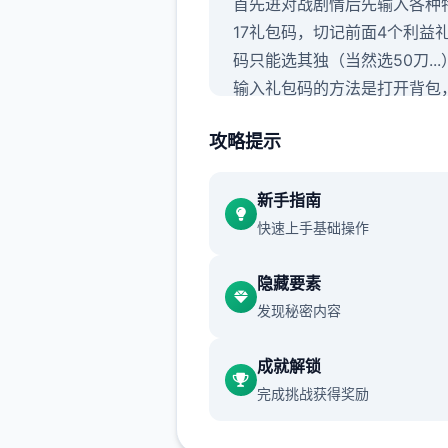
首先进对战剧情后先输入各种
17礼包码，切记前面4个利益
码只能选其独（当然选50刀...
输入礼包码的方法是打开背包
手机，然后输入号码就行（
礼
攻略提示
大海量数人应该都有，我会把
的礼包码发在评论区
），好海
物都有双条线，我都会讲（除
新手指南
者基本没开发的）
快速上手基础操作
隐藏要素
发现秘密内容
成就解锁
完成挑战获得奖励
主线：去学校>教室>先各个