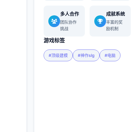
多人合作
成就系统
更多
团队协作
丰富的奖
挑战
励机制
游戏标签
#顶级建模
#神作slg
#电脑