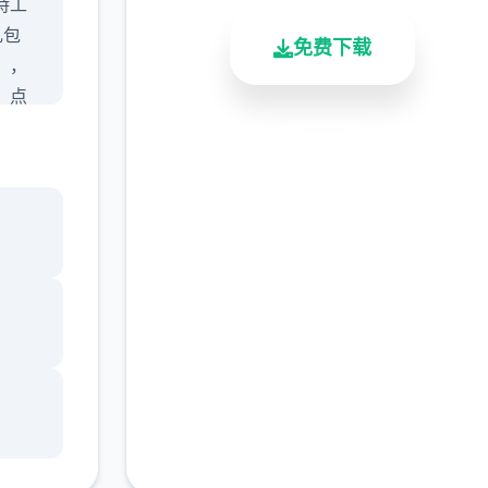
特工
礼包
免费下载
），
，点
包码
安全下载
高速安装
完全免费
这次
客服支持
量人
了作
人物交