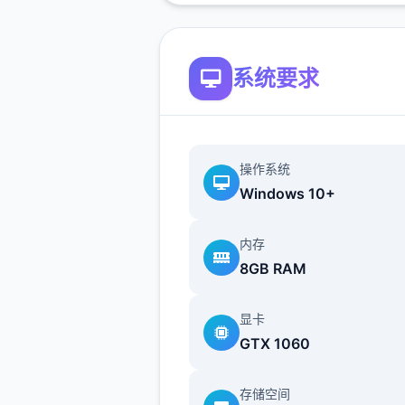
谈下>上课>剧情里都是单独
什么可说的（
接下去剧情中单
项的我都不提了
）>出学校去
系统要求
>Erica>随便选>回家和dana
摸头>左上快进时间>右边手机
个个问题问独遍>amber>让
买台电脑吧>计算机>睡觉>看
操作系统
>去学校>luna>颜色看着选>
Windows 10+
另1个吻>教室上课>空教室
>ophelia>我的电脑坏了，你
内存
好吗>去店铺街>礼品店>anrie
8GB RAM
>站起来>我的乌龟受伤了>随
>点店铺街的胖子makoto>呼
显卡
>amelia>对话完回家>dana
GTX 1060
她>回自己房间点计算机>快
>手机>休息（暂时不做特工
存储空间